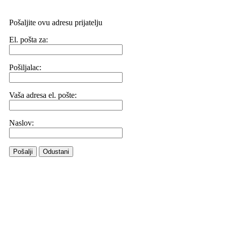
Pošaljite ovu adresu prijatelju
El. pošta za:
Pošiljalac:
Vaša adresa el. pošte:
Naslov:
Pošalji
Odustani