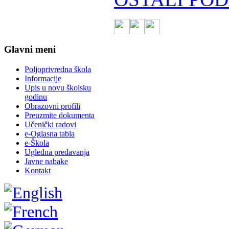
Glavni meni
Poljoprivredna škola
Informacije
Upis u novu školsku
godinu
Obrazovni profili
Preuzmite dokumenta
Učenički radovi
e-Oglasna tabla
e-Škola
Ugledna predavanja
Javne nabake
Kontakt