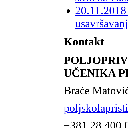
20.11.2018 
usavršavanj
Kontakt
POLJOPRI
UČENIKA P
Braće Matović
poljskolapris
+381 28 400 