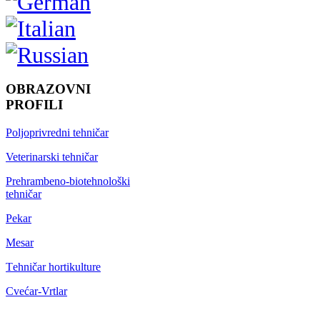
OBRAZOVNI
PROFILI
Poljoprivredni tehničar
Veterinarski tehničar
Prehrambeno-biotehnološki
tehničar
Pekar
Mesar
Тehničar hortikulture
Cvećar-Vrtlar