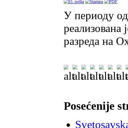
У периоду од 
реализована 
разреда на О
Posećenije s
Svetosavska