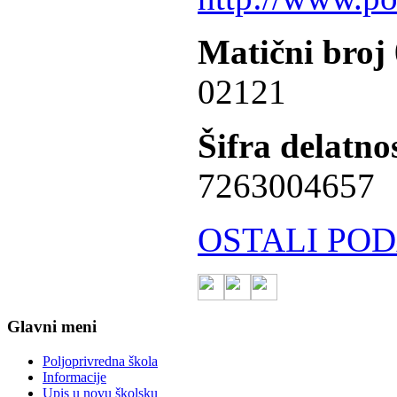
Matični broj
02121
Šifra delatnos
7263004657
OSTALI POD
Glavni meni
Poljoprivredna škola
Informacije
Upis u novu školsku