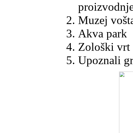
proizvodnje
Muzej vošta
Akva park
Zološki vrt
Upoznali g