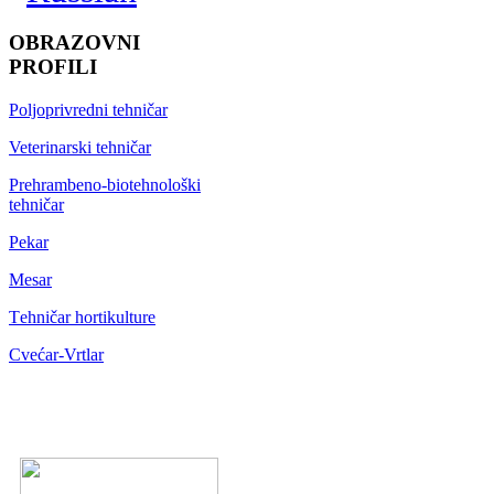
OBRAZOVNI
PROFILI
Poljoprivredni tehničar
Veterinarski tehničar
Prehrambeno-biotehnološki
tehničar
Pekar
Mesar
Тehničar hortikulture
Cvećar-Vrtlar