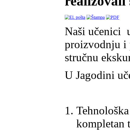
realizovali
Naši učenici u
proizvodnju i 
stručnu ekskur
U Jagodini uče
Tehnološka 
kompletan t