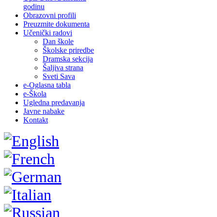
godinu
Obrazovni profili
Preuzmite dokumenta
Učenički radovi
Dan škole
Školske priredbe
Dramska sekcija
Šaljiva strana
Sveti Sava
e-Oglasna tabla
e-Škola
Ugledna predavanja
Javne nabake
Kontakt