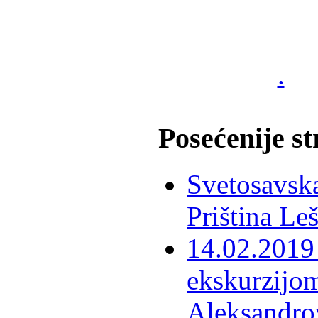
.
Posećenije s
Svetosavska
Priština Le
14.02.2019 
ekskurzijom
Aleksandro