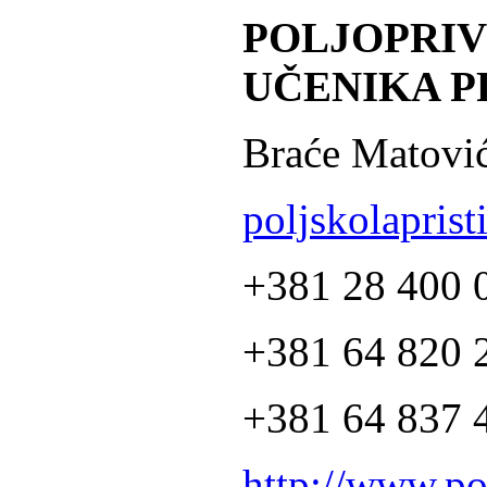
POLJOPRI
UČENIKA P
Braće Matović
poljskolapris
+381 28 400 
+381 64 820 2
+381 64 837 4
http://www.po