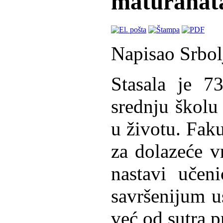
maturanat
Napisao Srbol
Stasala je 73
srednju školu
u životu. Faku
za dolazeće 
nastavi učen
savršenijum us
već od sutra p