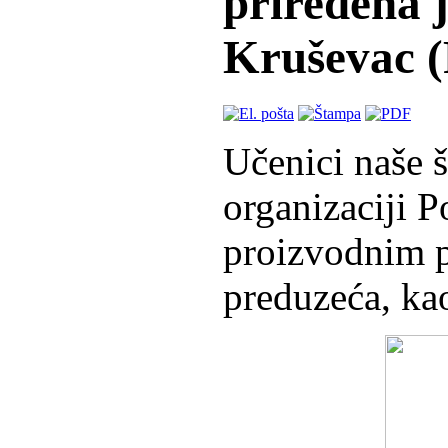
priređena 
Kruševac (
Učenici naše 
organizaciji P
proizvodnim p
preduzeća, ka