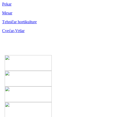
Pekar
Mesar
Тehničar hortikulture
Cvećar-Vrtlar