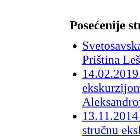
Posećenije s
Svetosavska
Priština Le
14.02.2019 
ekskurzijom
Aleksandro
13.11.2014 
stručnu eks