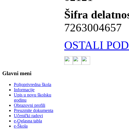
Šifra delatnos
7263004657
OSTALI POD
Glavni meni
Poljoprivredna škola
Informacije
Upis u novu školsku
godinu
Obrazovni profili
Preuzmite dokumenta
Učenički radovi
e-Oglasna tabla
e-Škola