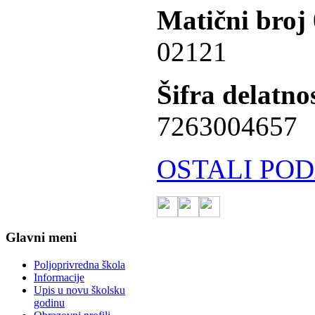
Matični broj
02121
Šifra delatnos
7263004657
OSTALI POD
Glavni meni
Poljoprivredna škola
Informacije
Upis u novu školsku
godinu