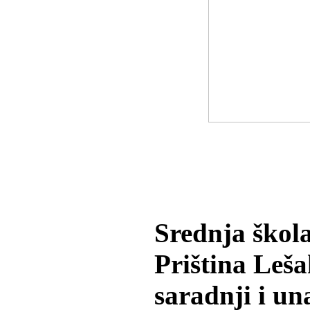
Srednja škola
Priština Leš
saradnji i u