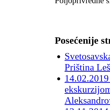
Poljoprivredne š
Posećenije s
Svetosavska
Priština Le
14.02.2019 
ekskurzijom
Aleksandro