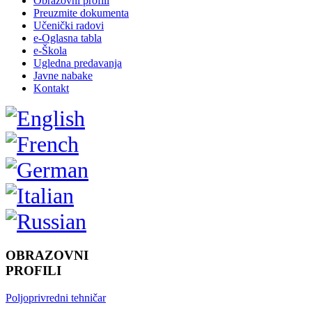
Obrazovni profili
Preuzmite dokumenta
Učenički radovi
e-Oglasna tabla
e-Škola
Ugledna predavanja
Javne nabake
Kontakt
OBRAZOVNI
PROFILI
Poljoprivredni tehničar