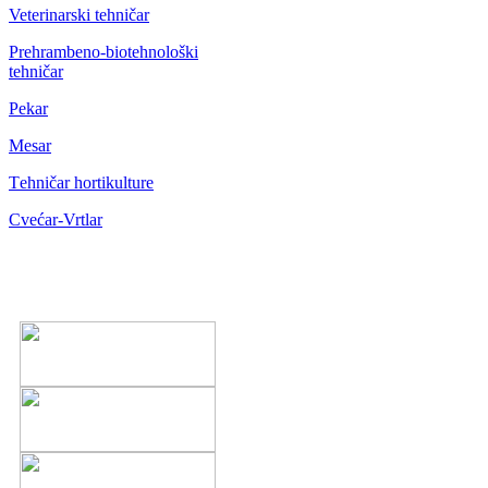
Veterinarski tehničar
Prehrambeno-biotehnološki
tehničar
Pekar
Mesar
Тehničar hortikulture
Cvećar-Vrtlar