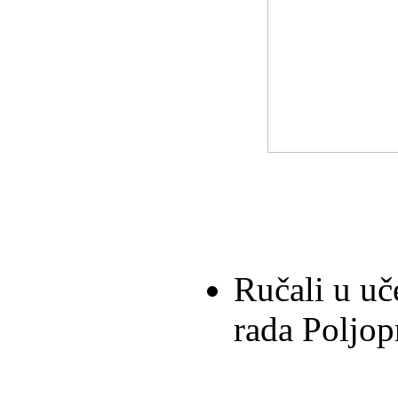
Ručali u uč
rada Poljop