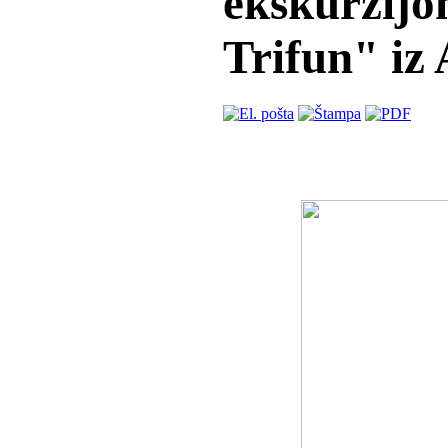
ekskurzijom
Trifun" iz