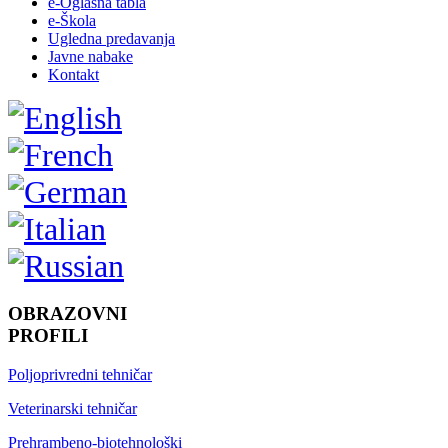
e-Oglasna tabla
e-Škola
Ugledna predavanja
Javne nabake
Kontakt
OBRAZOVNI
PROFILI
Poljoprivredni tehničar
Veterinarski tehničar
Prehrambeno-biotehnološki