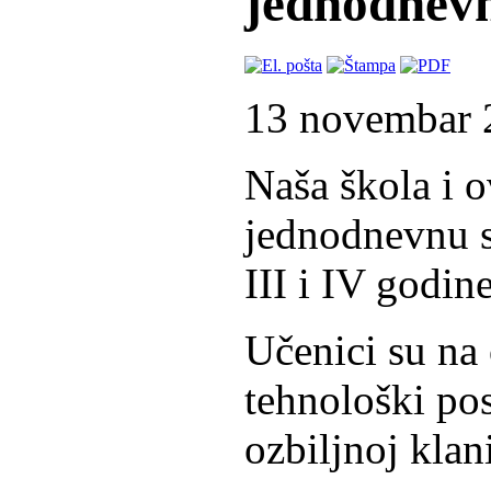
jednodnevn
13 novembar 
Naša škola i o
jednodnevnu s
III i IV godine
Učenici su na 
tehnološki po
ozbiljnoj klan