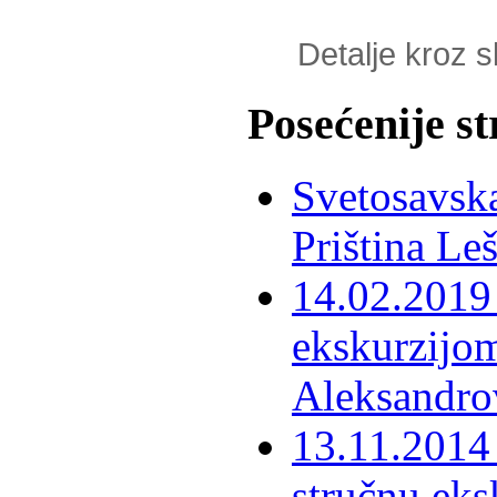
Detalje kroz sl
Posećenije s
Svetosavska
Priština Le
14.02.2019 
ekskurzijom
Aleksandro
13.11.2014 
stručnu eks