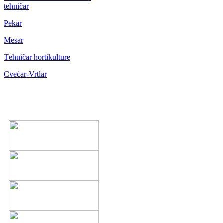
tehničar
Pekar
Mesar
Тehničar hortikulture
Cvećar-Vrtlar