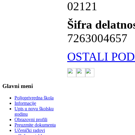
02121
Šifra delatnos
7263004657
OSTALI POD
Glavni meni
Poljoprivredna škola
Informacije
Upis u novu školsku
godinu
Obrazovni profili
Preuzmite dokumenta
Učenički radovi