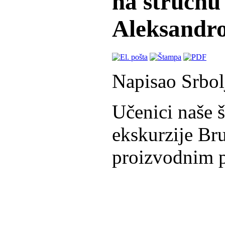
na stručnu 
Aleksandro
Napisao Srbol
Učenici naše š
ekskurzije Br
proizvodnim p