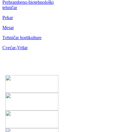
Prehrambeno-biotehnološki
tehničar
Pekar
Mesar
Тehničar hortikulture
Cvećar-Vrtlar