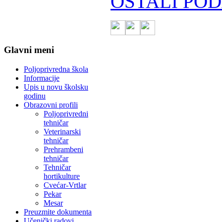
OSTALI POD
Glavni meni
Poljoprivredna škola
Informacije
Upis u novu školsku
godinu
Obrazovni profili
Poljoprivredni
tehničar
Veterinarski
tehničar
Prehrambeni
tehničar
Tehničar
hortikulture
Cvećar-Vrtlar
Pekar
Mesar
Preuzmite dokumenta
Učenički radovi