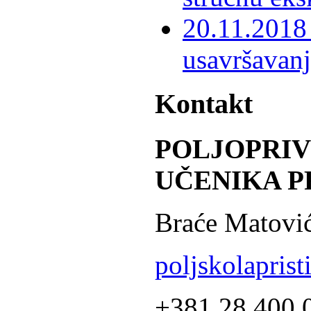
20.11.2018 
usavršavanj
Kontakt
POLJOPRI
UČENIKA P
Braće Matović
poljskolapris
+381 28 400 