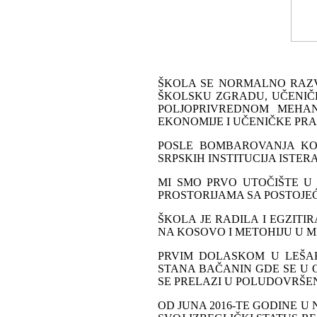
ŠKOLA SE NORMALNO RAZVIJ
ŠKOLSKU ZGRADU, UČENIČ
POLJOPRIVREDNOM MEHAN
EKONOMIJE I UČENIČKE PRA
POSLE BOMBAROVANJA KOS
SRPSKIH INSTITUCIJA ISTER
MI SMO PRVO UTOČIŠTE U
PROSTORIJAMA SA POSTOJ
ŠKOLA JE RADILA I EGZITI
NA KOSOVO I METOHIJU U M
PRVIM DOLASKOM U LEŠA
STANA BAČANIN GDE SE U 
SE PRELAZI U POLUDOVRŠE
OD JUNA 2016-TE GODINE U