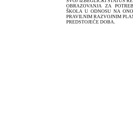
SVOJ IZBEGLIČKI STATUS R
OBRAZOVANJA ZA POTREB
ŠKOLA U ODNOSU NA ONO Š
PRAVILNIM RAZVOJNIM PLA
PREDSTOJEĆE DOBA.