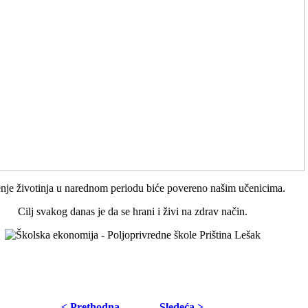
nje životinja u narednom periodu biće povereno našim učenicima.
Cilj svakog danas je da se hrani i živi na zdrav način.
< Prethodna
Sledeća >