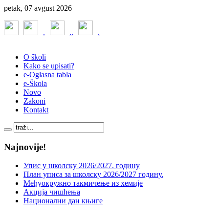
petak, 07 avgust 2026
.
.
.
.
O školi
Kako se upisati?
e-Oglasna tabla
e-Škola
Novo
Zakoni
Kontakt
Najnovije!
Упис у школску 2026/2027. годину
План уписа за школску 2026/2027 годину.
Међуокружно такмичење из хемије
Акција чишћења
Национални дан књиге