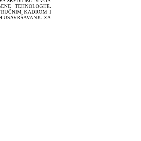
OVA SREDNJEG NIVOA
ENE TEHNOLOGIJE.
STRUČNIM KADROM I
M USAVRŠAVANJU ZA