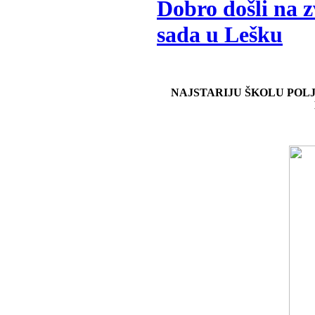
Dobro došli na z
sada u Lešku
NAJSTARIJU ŠKOLU POLJ