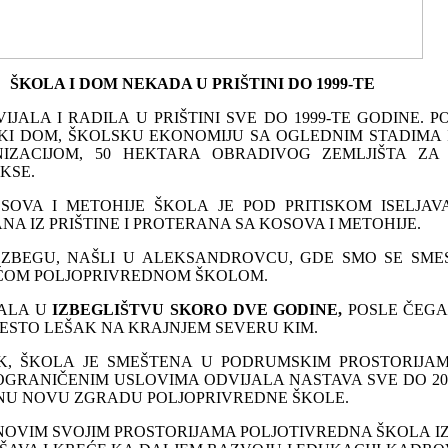
ŠKOLA I DOM NEKADA U PRIŠTINI DO 1999-TE
ALA I RADILA U PRIŠTINI SVE DO 1999-TE GODINE. P
KI DOM, ŠKOLSKU EKONOMIJU SA OGLEDNIM STADIMA 
IZACIJOM, 50 HEKTARA OBRADIVOG ZEMLJIŠTA ZA
KSE.
OVA I METOHIJE ŠKOLA JE POD PRITISKOM ISELJAV
ANA IZ PRIŠTINE I PROTERANA SA KOSOVA I METOHIJE.
 ZBEGU, NAŠLI U ALEKSANDROVCU, GDE SMO SE SMES
EĆOM POLJOPRIVREDNOM ŠKOLOM.
RALA U
IZBEGLIŠTVU SKORO DVE GODINE,
POSLE ČEGA
ESTO LEŠAK NA KRAJNJEM SEVERU KIM.
K, ŠKOLA JE SMEŠTENA U PODRUMSKIM PROSTORIJA
OGRANIČENIM USLOVIMA ODVIJALA NASTAVA SVE DO 20
NU NOVU ZGRADU POLJOPRIVREDNE ŠKOLE.
 NOVIM SVOJIM PROSTORIJAMA POLJOTIVREDNA ŠKOLA IZ