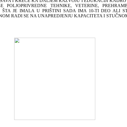
EŠAVA I KREĆE KA DALJEM RAZVOJU I EDUKACIJI KADR
E POLJOPRIVREDNE TEHNIKE, VETERINE, PREHRAMB
TA JE IMALA U PRIŠTINI SADA IMA 10-TI DEO ALI 
NOM RADI SE NA UNAPREDJENJU KAPACITETA I STUČNO