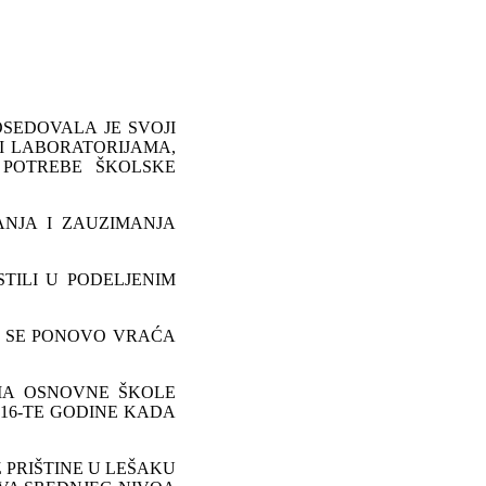
OSEDOVALA JE SVOJI
I LABORATORIJAMA,
 POTREBE ŠKOLSKE
ANJA I ZAUZIMANJA
TILI U PODELJENIM
 SE PONOVO VRAĆA
MA OSNOVNE ŠKOLE
16-TE GODINE KADA
 PRIŠTINE U LEŠAKU