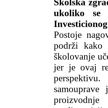
Školska zgra
ukoliko se 
Investicionog
Postoje nagov
podrži kako 
školovanje uč
jer je ovaj r
perspektiv
samouprave j
proizvodnj