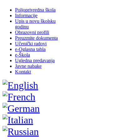
Poljoprivredna škola
Informacije
Upis u novu školsku
godinu
Obrazovni profili
Preuzmite dokumenta
Učenički radovi
e-Oglasna tabla
e-Škola
Ugledna predavanja
Javne nabake
Kontakt