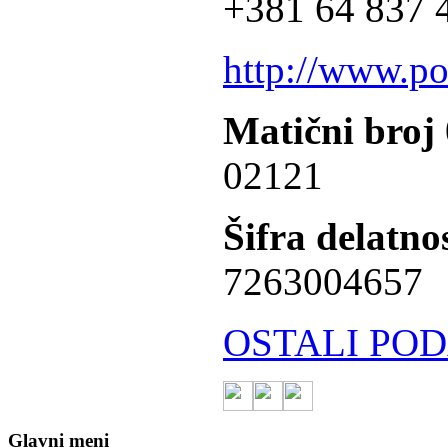
+381 64 837 4
http://www.po
Matični broj
02121
Šifra delatnos
7263004657
OSTALI POD
Glavni meni