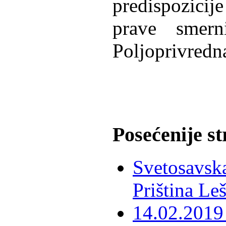
predispozicij
prave smer
Poljoprivredn
Posećenije s
Svetosavska
Priština Le
14.02.2019 