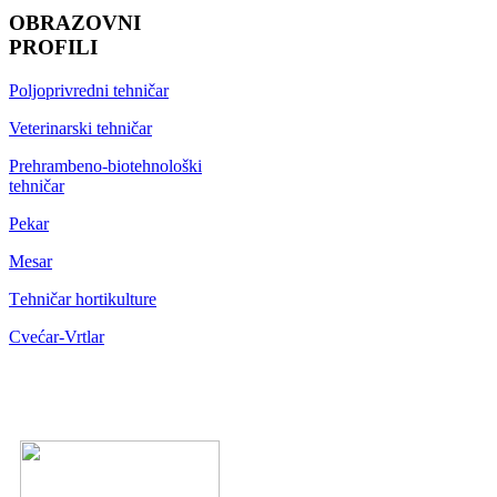
OBRAZOVNI
PROFILI
Poljoprivredni tehničar
Veterinarski tehničar
Prehrambeno-biotehnološki
tehničar
Pekar
Mesar
Тehničar hortikulture
Cvećar-Vrtlar