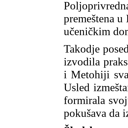
Poljoprivred
premeštena u 
učeničkim dom
Takodje posed
izvodila prak
i Metohiji sva
Usled izmeštan
formirala svoj
pokušava da i