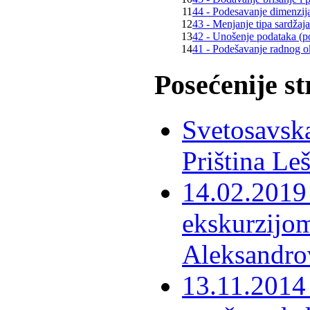
11
44 - Podesavanje dimenzija,
12
43 - Menjanje tipa sardžaja ć
13
42 - Unošenje podataka (po
14
41 - Podešavanje radnog
Posećenije s
Svetosavska
Priština Le
14.02.2019 
ekskurzijom
Aleksandro
13.11.2014 