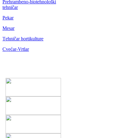
Prehrambeno-biotehnološki
tehničar
Pekar
Mesar
Тehničar hortikulture
Cvećar-Vrtlar