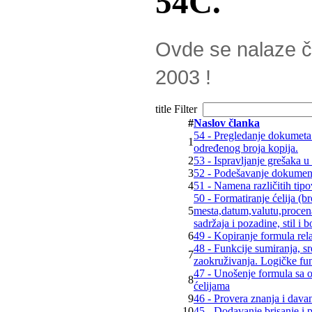
54Č.
Ovde se nalaze ča
2003 !
title Filter
#
Naslov članka
54 - Pregledanje dokumeta
1
određenog broja kopija.
2
53 - Ispravljanje grešaka u
3
52 - Podešavanje dokumen
4
51 - Namena različitih tip
50 - Formatiranje ćelija (b
5
mesta,datum,valutu,procenat
sadržaja i pozadine, stil i b
6
49 - Kopiranje formula rela
48 - Funkcije sumiranja, 
7
zaokruživanja. Logičke fun
47 - Unošenje formula sa o
8
ćelijama
9
46 - Provera znanja i dava
10
45 - Dodavanje brisanje i p