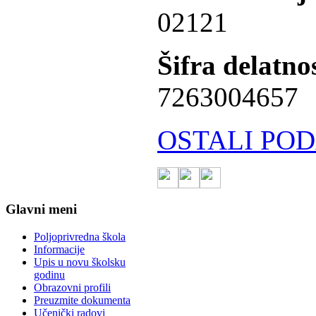
02121
Šifra delatnos
7263004657
OSTALI POD
Glavni meni
Poljoprivredna škola
Informacije
Upis u novu školsku
godinu
Obrazovni profili
Preuzmite dokumenta
Učenički radovi